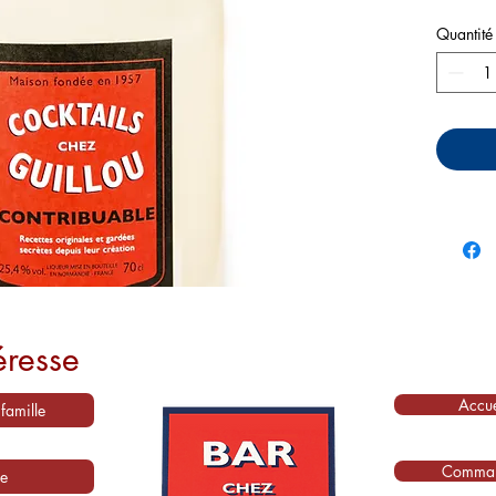
Quantité
éresse
Accue
Comma