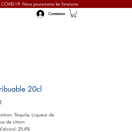
COVID-19: Nous poursuivons les livraisons
Connexion
ribuable 20cl
Prix
€
tion: Tequila, Liqueur de
Jus de citron
'alcool: 25,4%