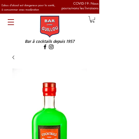
COVID-19: Nous
L’abus d’alcool est dangereux pour la santé,
poursuivons les livraisons
à consommer avec modération
Bar à cocktails
depuis 1957